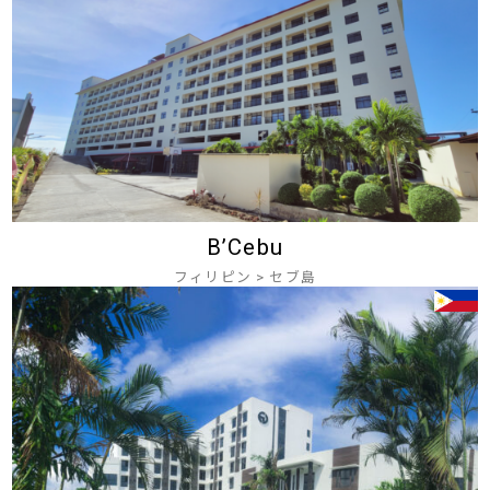
B’Cebu
フィリピン
>
セブ島