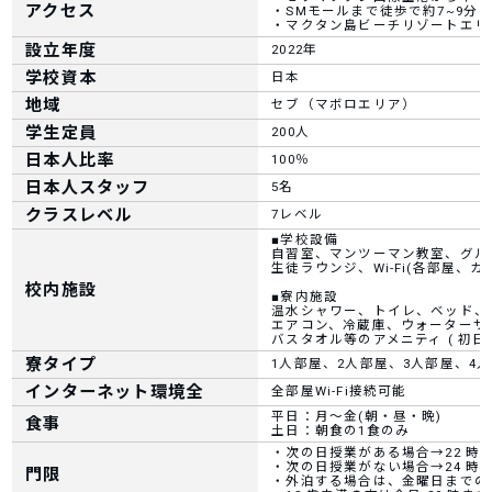
アクセス
・SMモールまで徒歩で約7~9分
・マクタン島ビーチリゾートエリ
設立年度
2022年
学校資本
日本
地域
セブ（マボロエリア）
学生定員
200人
日本人比率
100％
日本人スタッフ
5名
クラスレベル
7レベル
■学校設備
自習室、マンツーマン教室、グル
生徒ラウンジ、Wi-Fi(各部屋、
校内施設
■寮内施設
温水シャワー、トイレ、ベッド、
エアコン、冷蔵庫、ウォーターサーバ
バスタオル等のアメニティ ( 初日の
寮タイプ
1人部屋、2人部屋、3人部屋、4
インターネット環境全
全部屋Wi-Fi接続可能
平日：月～金(朝・昼・晩)
食事
土日：朝食の1食のみ
・次の日授業がある場合→22 時
・次の日授業がない場合→24 時
門限
・外泊する場合は、金曜日までの