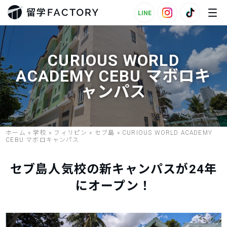
LINE
CURIOUS WORLD
ACADEMY CEBU マボロキ
ャンパス
ホーム
»
学校
»
フィリピン
»
セブ島
»
CURIOUS WORLD ACADEMY
CEBU マボロキャンパス
セブ島人気校の新キャンパスが24年
にオープン！