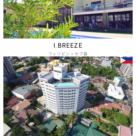
I.BREEZE
フィリピン
>
セブ島