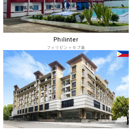
Philinter
フィリピン
>
セブ島