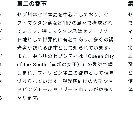
第二の都市
7
セブ州はセブ本島を中心にしており、セ
セ
ゾ
ブ・マクタン島など167の島々で構成され
で
ダ
ています。特にマクタン島はセブ・リゾー
ィ
ー
ト地として世界的に有名であり、多くの観
い
光客が訪れる都市として知られています。
策
ジ
また、中心地のセブシティは「Queen City
異
イ
of the South（南部の女王）」の愛称で親
選
セ
しまれ、フィリピン第二の都市として位置
と
せ
づけられています。観光客向けの大型ショ
便
ッピングモールやリゾートホテルが数多く
体
も
あります。