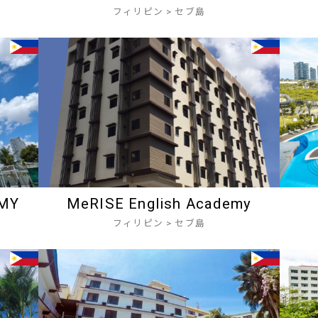
フィリピン
>
セブ島
EMY
MeRISE English Academy
フィリピン
>
セブ島