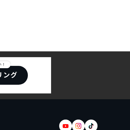
い！
リング