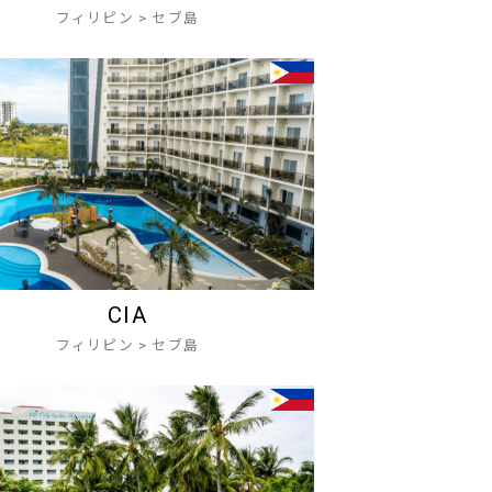
フィリピン
>
セブ島
CIA
フィリピン
>
セブ島