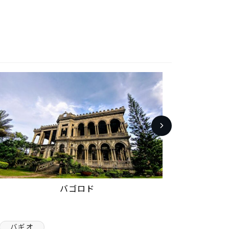
バゴロド
バギオ