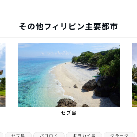
その他フィリピン主要都市
セブ島
セブ島
バゴロド
ボラカイ島
クラーク