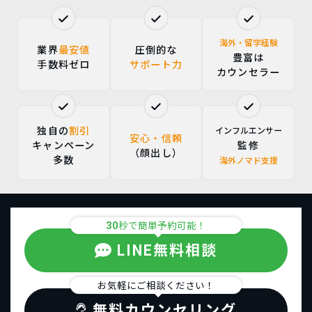
海外・留学経験
業界
最安値
圧倒的な
豊富は
手数料ゼロ
サポート力
カウンセラー
独自の
割引
インフルエンサー
安心・信頼
キャンペーン
監修
（顔出し）
多数
海外ノマド支援
30
秒で簡単予約可能！
LINE無料相談
お気軽にご相談ください！
無料カウンセリング