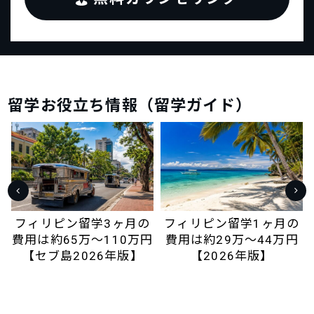
留学お役立ち情報（留学ガイド）
屈
フィリピン留学3ヶ月の
フィリピン留学1ヶ月の
。
費用は約65万〜110万円
費用は約29万〜44万円
【セブ島2026年版】
【2026年版】