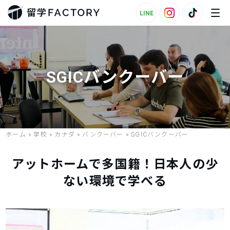
LINE
SGICバンクーバー
ホーム
»
学校
»
カナダ
»
バンクーバー
»
SGICバンクーバー
アットホームで多国籍！日本人の少
ない環境で学べる