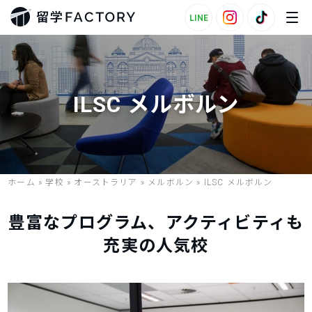
LINE
ILSC メルボルン
ホーム
»
学校
»
オーストラリア
»
メルボルン
»
ILSC メルボルン
豊富なプログラム、アクティビティも
充実の人気校