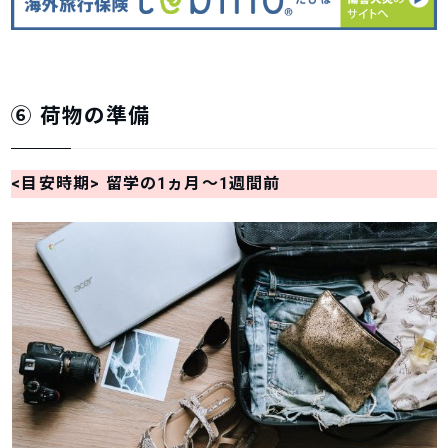
⑥ 荷物の準備
<目安時期> 留学の1ヵ月～1週間前